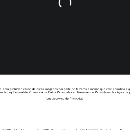
s.
Está prohibido el uso de estas imágenes por parte de terceros a menos que esté permitido ex
or, la Ley Federal de Protección de Datos Personales en Posesión de Particulares, las leyes de p
Legales
Aviso de Privacidad