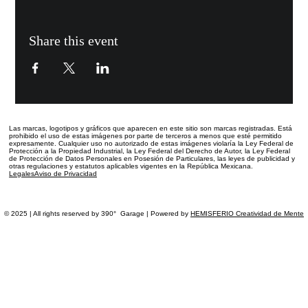
Share this event
Las marcas, logotipos y gráficos que aparecen en este sitio
son marcas registradas.
Está
prohibido el uso de estas imágenes por parte de terceros a menos que esté permitido
expresamente. Cualquier uso no autorizado de estas imágenes violaría la Ley Federal de
Protección a la Propiedad Industrial, la Ley Federal del Derecho de Autor, la Ley Federal
de Protección de Datos Personales en Posesión de Particulares, las leyes de publicidad y
otras regulaciones y estatutos aplicables vigentes en la República Mexicana.
Legales
Aviso de Privacidad
© 2025 | All rights reserved by 390° Garage | Powered by
HEMISFERIO Creatividad de Mente