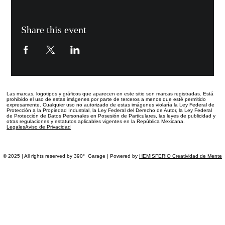
Share this event
Las marcas, logotipos y gráficos que aparecen en este sitio
son marcas registradas.
Está
prohibido el uso de estas imágenes por parte de terceros a menos que esté permitido
expresamente. Cualquier uso no autorizado de estas imágenes violaría la Ley Federal de
Protección a la Propiedad Industrial, la Ley Federal del Derecho de Autor, la Ley Federal
de Protección de Datos Personales en Posesión de Particulares, las leyes de publicidad y
otras regulaciones y estatutos aplicables vigentes en la República Mexicana.
Legales
Aviso de Privacidad
© 2025 | All rights reserved by 390° Garage | Powered by
HEMISFERIO Creatividad de Mente