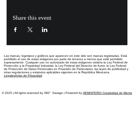
Share this event
Las marcas, logotipos y gráficos que aparecen en este sitio
son marcas registradas.
Está
prohibido el uso de estas imágenes por parte de terceros a menos que esté permitido
expresamente. Cualquier uso no autorizado de estas imágenes violaría la Ley Federal de
Protección a la Propiedad Industrial, la Ley Federal del Derecho de Autor, la Ley Federal
de Protección de Datos Personales en Posesión de Particulares, las leyes de publicidad y
otras regulaciones y estatutos aplicables vigentes en la República Mexicana.
Legales
Aviso de Privacidad
© 2025 | All rights reserved by 390° Garage | Powered by
HEMISFERIO Creatividad de Mente