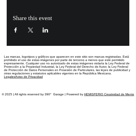
Share this event
Las marcas, logotipos y gráficos que aparecen en este sitio
son marcas registradas.
Está
prohibido el uso de estas imágenes por parte de terceros a menos que esté permitido
expresamente. Cualquier uso no autorizado de estas imágenes violaría la Ley Federal de
Protección a la Propiedad Industrial, la Ley Federal del Derecho de Autor, la Ley Federal
de Protección de Datos Personales en Posesión de Particulares, las leyes de publicidad y
otras regulaciones y estatutos aplicables vigentes en la República Mexicana.
Legales
Aviso de Privacidad
© 2025 | All rights reserved by 390° Garage | Powered by
HEMISFERIO Creatividad de Mente