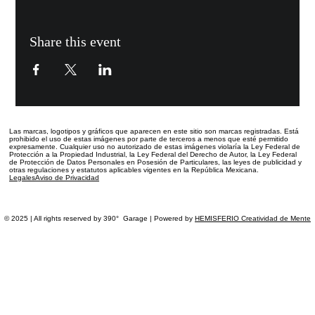
Share this event
Las marcas, logotipos y gráficos que aparecen en este sitio
son marcas registradas.
Está
prohibido el uso de estas imágenes por parte de terceros a menos que esté permitido
expresamente. Cualquier uso no autorizado de estas imágenes violaría la Ley Federal de
Protección a la Propiedad Industrial, la Ley Federal del Derecho de Autor, la Ley Federal
de Protección de Datos Personales en Posesión de Particulares, las leyes de publicidad y
otras regulaciones y estatutos aplicables vigentes en la República Mexicana.
Legales
Aviso de Privacidad
© 2025 | All rights reserved by 390° Garage | Powered by
HEMISFERIO Creatividad de Mente