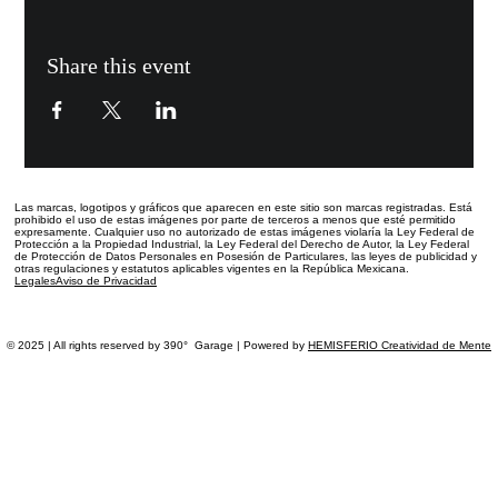
Share this event
Las marcas, logotipos y gráficos que aparecen en este sitio
son marcas registradas.
Está
prohibido el uso de estas imágenes por parte de terceros a menos que esté permitido
expresamente. Cualquier uso no autorizado de estas imágenes violaría la Ley Federal de
Protección a la Propiedad Industrial, la Ley Federal del Derecho de Autor, la Ley Federal
de Protección de Datos Personales en Posesión de Particulares, las leyes de publicidad y
otras regulaciones y estatutos aplicables vigentes en la República Mexicana.
Legales
Aviso de Privacidad
© 2025 | All rights reserved by 390° Garage | Powered by
HEMISFERIO Creatividad de Mente