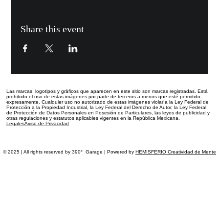
Share this event
Las marcas, logotipos y gráficos que aparecen en este sitio
son marcas registradas.
Está
prohibido el uso de estas imágenes por parte de terceros a menos que esté permitido
expresamente. Cualquier uso no autorizado de estas imágenes violaría la Ley Federal de
Protección a la Propiedad Industrial, la Ley Federal del Derecho de Autor, la Ley Federal
de Protección de Datos Personales en Posesión de Particulares, las leyes de publicidad y
otras regulaciones y estatutos aplicables vigentes en la República Mexicana.
Legales
Aviso de Privacidad
© 2025 | All rights reserved by 390° Garage | Powered by
HEMISFERIO Creatividad de Mente