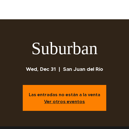
Suburban
Wed, Dec 31
  |  
San Juan del Río
Las entradas no están a la venta
Ver otros eventos