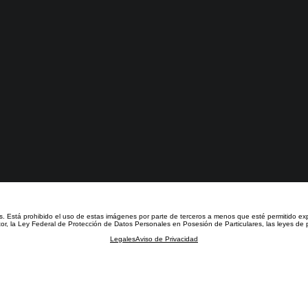
s.
Está prohibido el uso de estas imágenes por parte de terceros a menos que esté permitido ex
or, la Ley Federal de Protección de Datos Personales en Posesión de Particulares, las leyes de p
Legales
Aviso de Privacidad