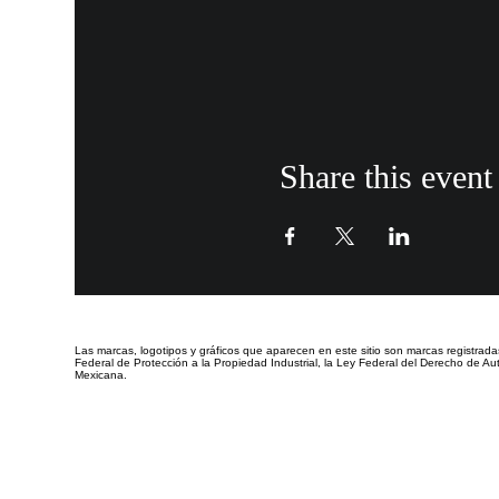
Share this event
Las marcas, logotipos y gráficos que aparecen en este sitio
son marcas registrada
Federal de Protección a la Propiedad Industrial, la Ley Federal del Derecho de Aut
Mexicana.