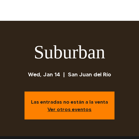
Suburban
Wed, Jan 14
  |  
San Juan del Río
Las entradas no están a la venta
Ver otros eventos