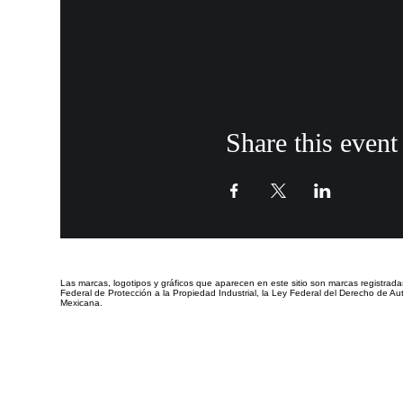
Share this event
Las marcas, logotipos y gráficos que aparecen en este sitio
son marcas registrada
Federal de Protección a la Propiedad Industrial, la Ley Federal del Derecho de Aut
Mexicana.