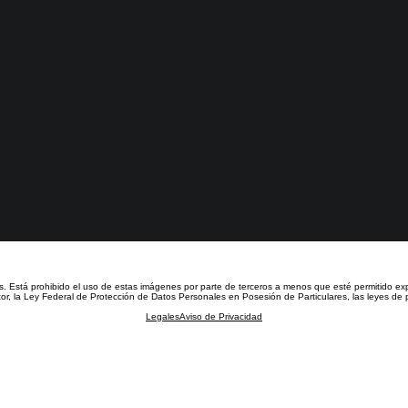
s.
Está prohibido el uso de estas imágenes por parte de terceros a menos que esté permitido ex
or, la Ley Federal de Protección de Datos Personales en Posesión de Particulares, las leyes de p
Legales
Aviso de Privacidad