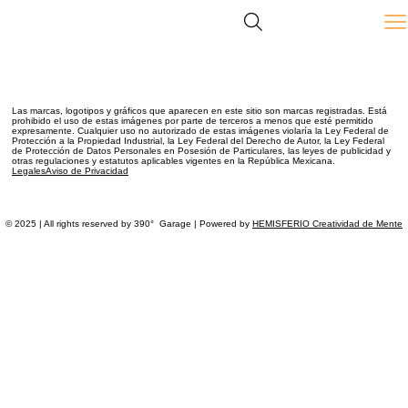
The experience you are looking for does not exist.
Las marcas, logotipos y gráficos que aparecen en este sitio
son marcas registradas.
Está
prohibido el uso de estas imágenes por parte de terceros a menos que esté permitido
expresamente. Cualquier uso no autorizado de estas imágenes violaría la Ley Federal de
Protección a la Propiedad Industrial, la Ley Federal del Derecho de Autor, la Ley Federal
de Protección de Datos Personales en Posesión de Particulares, las leyes de publicidad y
otras regulaciones y estatutos aplicables vigentes en la República Mexicana.
Legales
Aviso de Privacidad
© 2025 | All rights reserved by 390° Garage | Powered by
HEMISFERIO Creatividad de Mente