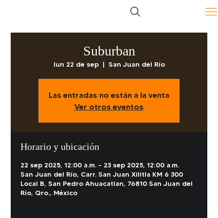
Suburban
lun 22 de sep
  |  
San Juan del Río
Las entradas no están a la venta
Ver otros eventos
Horario y ubicación
22 sep 2025, 12:00 a.m. – 23 sep 2025, 12:00 a.m.
San Juan del Río, Carr. San Juan Xilitla KM 6 300
Local B, San Pedro Ahuacatlan, 76810 San Juan del
Río, Qro., México