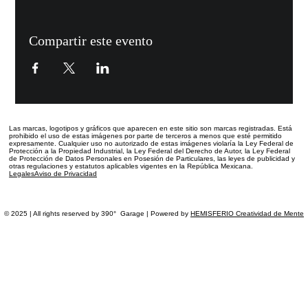
Compartir este evento
Las marcas, logotipos y gráficos que aparecen en este sitio
son marcas registradas.
Está
prohibido el uso de estas imágenes por parte de terceros a menos que esté permitido
expresamente. Cualquier uso no autorizado de estas imágenes violaría la Ley Federal de
Protección a la Propiedad Industrial, la Ley Federal del Derecho de Autor, la Ley Federal
de Protección de Datos Personales en Posesión de Particulares, las leyes de publicidad y
otras regulaciones y estatutos aplicables vigentes en la República Mexicana.
Legales
Aviso de Privacidad
© 2025 | All rights reserved by 390° Garage | Powered by
HEMISFERIO Creatividad de Mente