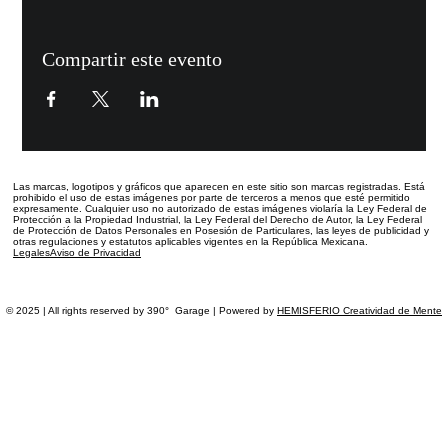
Compartir este evento
Las marcas, logotipos y gráficos que aparecen en este sitio
son marcas registradas.
Está
prohibido el uso de estas imágenes por parte de terceros a menos que esté permitido
expresamente. Cualquier uso no autorizado de estas imágenes violaría la Ley Federal de
Protección a la Propiedad Industrial, la Ley Federal del Derecho de Autor, la Ley Federal
de Protección de Datos Personales en Posesión de Particulares, las leyes de publicidad y
otras regulaciones y estatutos aplicables vigentes en la República Mexicana.
Legales
Aviso de Privacidad
© 2025 | All rights reserved by 390° Garage | Powered by
HEMISFERIO Creatividad de Mente