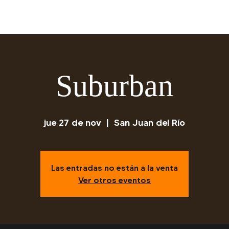
Suburban
jue 27 de nov
  |  
San Juan del Río
Las entradas no están a la venta
Ver otros eventos