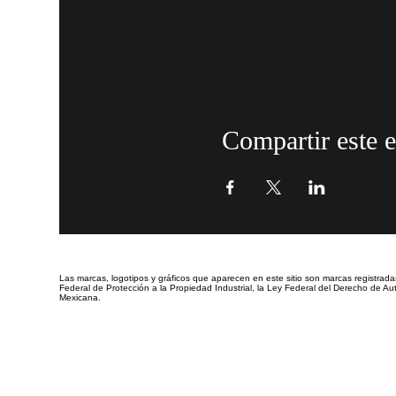
Compartir este 
Las marcas, logotipos y gráficos que aparecen en este sitio
son marcas registrada
Federal de Protección a la Propiedad Industrial, la Ley Federal del Derecho de Aut
Mexicana.