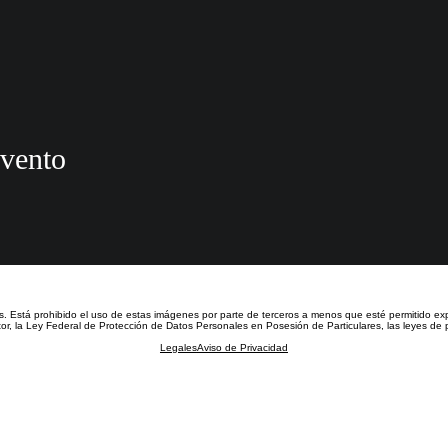
evento
s.
Está prohibido el uso de estas imágenes por parte de terceros a menos que esté permitido ex
or, la Ley Federal de Protección de Datos Personales en Posesión de Particulares, las leyes de p
Legales
Aviso de Privacidad