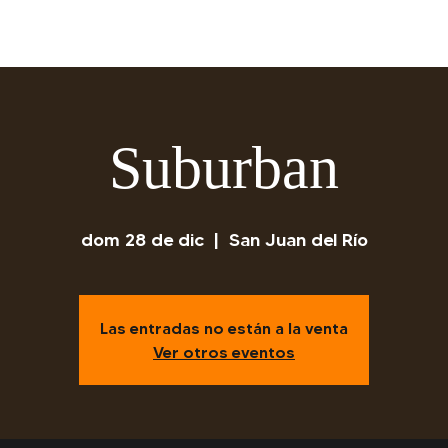
Suburban
dom 28 de dic
  |  
San Juan del Río
Las entradas no están a la venta
Ver otros eventos