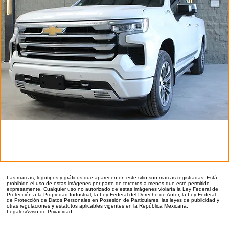
CHEVROLET CHEYENNE HIGH COUNTRY
Precio
$1,150,000.00
2025
2024
2018
2022
2021
2021
2019
2017
2021
Las marcas, logotipos y gráficos que aparecen en este sitio
son marcas registradas.
Está
prohibido el uso de estas imágenes por parte de terceros a menos que esté permitido
expresamente. Cualquier uso no autorizado de estas imágenes violaría la Ley Federal de
Protección a la Propiedad Industrial, la Ley Federal del Derecho de Autor, la Ley Federal
de Protección de Datos Personales en Posesión de Particulares, las leyes de publicidad y
otras regulaciones y estatutos aplicables vigentes en la República Mexicana.
Legales
Aviso de Privacidad