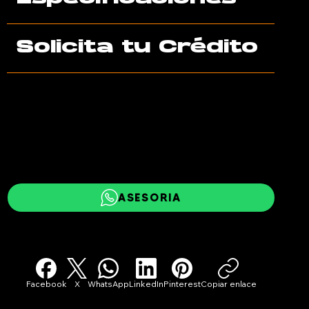
Solicita tu Crédito
AGENDA TU VISITA
cd83cc02-53b2-2942-6778-a1f8d3dafff2
¡TOMA MI AUTO A CUENTA!
ASESORIA
Facebook
X
WhatsApp
LinkedIn
Pinterest
Copiar enlace